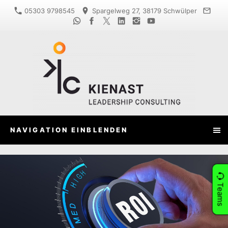
05303 9798545
Spargelweg 27, 38179 Schwülper
NAVIGATION EINBLENDEN
Teams