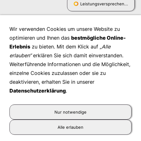
Leistungsversprechen...
Wir verwenden Cookies um unsere Website zu
optimieren und Ihnen das
bestmögliche Online-
Erlebnis
zu bieten. Mit dem Klick auf
„Alle
erlauben“
erklären Sie sich damit einverstanden.
Weiterführende Informationen und die Möglichkeit,
einzelne Cookies zuzulassen oder sie zu
deaktivieren, erhalten Sie in unserer
Datenschutzerklärung
.
Kienast Leadership Consulting GmbH
- © 2026
Nur notwendige
Wir gestalten zukunftsfähige Organisationen und
unterstützen ihr Personal in Leistung, Entwicklung und
Alle erlauben
Transformation.