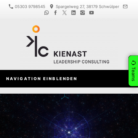
05303 9798545
Spargelweg 27, 38179 Schwülper
Teams
NAVIGATION EINBLENDEN