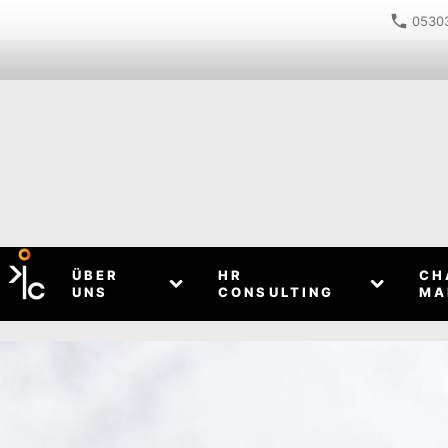
05303
ÜBER
HR
CH
UNS
CONSULTING
MA