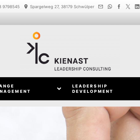
 9798545
Spargelweg 27, 38179 Schwülper
ANGE
LEADERSHIP
NAGEMENT
DEVELOPMENT