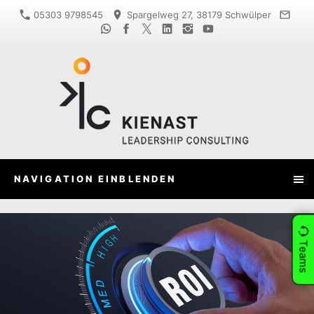
05303 9798545
Spargelweg 27, 38179 Schwülper
NAVIGATION EINBLENDEN
Teams