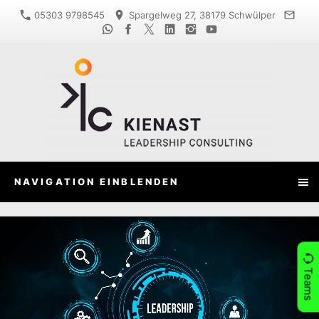
05303 9798545
Spargelweg 27, 38179 Schwülper
NAVIGATION EINBLENDEN
Teams