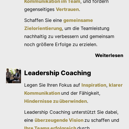
Kommunikation im Team
, und fördern
gegenseitiges
Vertrauen
.
Schaffen Sie eine
gemeinsame
Zielorientierung
, um die Teamleistung
nachhaltig zu verbessern und gemeinsam
noch größere Erfolge zu erzielen.
Weiterlesen
Leadership Coaching
Legen Sie Ihren Fokus auf
Inspiration
,
klarer
Kommunikation
und der Fähigkeit,
Hindernisse zu überwinden
.
Leadership Coaching unterstützt Sie dabei,
eine
überzeugende Vision
zu schaffen und
Ihre Teams erfolgreich
durch