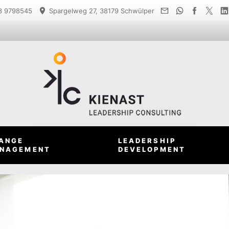
 9798545
Spargelweg 27, 38179 Schwülper
ANGE
LEADERSHIP
NAGEMENT
DEVELOPMENT