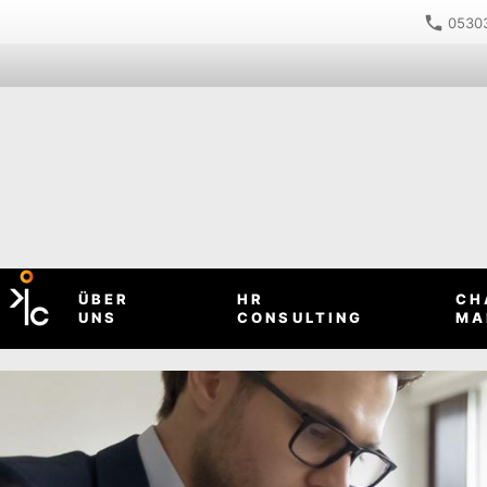
05303
ÜBER
HR
CH
UNS
CONSULTING
MA