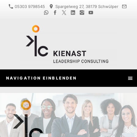
05303 9798545
Spargelweg 27, 38179 Schwülper
NAVIGATION EINBLENDEN