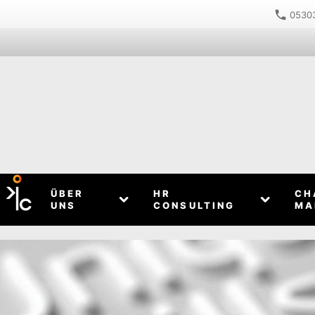
05303
ÜBER
HR
CH
UNS
CONSULTING
MA