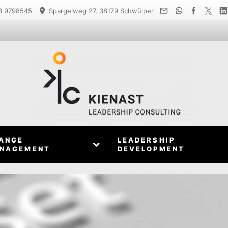
 9798545
Spargelweg 27, 38179 Schwülper
ANGE
LEADERSHIP
NAGEMENT
DEVELOPMENT