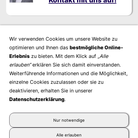
Wir verwenden Cookies um unsere Website zu
optimieren und Ihnen das
bestmögliche Online-
Erlebnis
zu bieten. Mit dem Klick auf
„Alle
erlauben“
erklären Sie sich damit einverstanden.
Weiterführende Informationen und die Möglichkeit,
einzelne Cookies zuzulassen oder sie zu
deaktivieren, erhalten Sie in unserer
Datenschutzerklärung
.
Kienast Leadership Consulting GmbH
- © 2026
Nur notwendige
Wir gestalten zukunftsfähige Organisationen und
unterstützen ihr Personal in Leistung, Entwicklung und
Alle erlauben