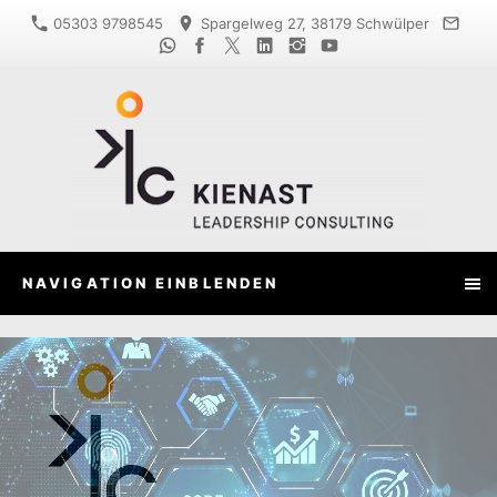
05303 9798545
Spargelweg 27, 38179 Schwülper
NAVIGATION EINBLENDEN