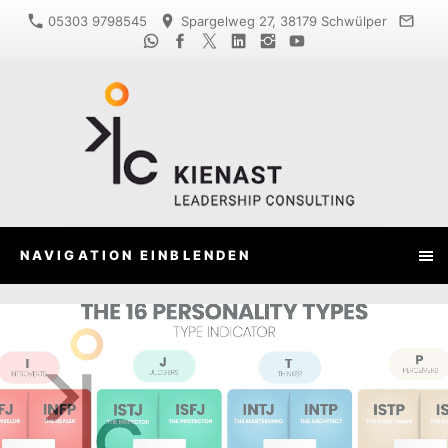
05303 9798545
Spargelweg 27, 38179 Schwülper
NAVIGATION EINBLENDEN