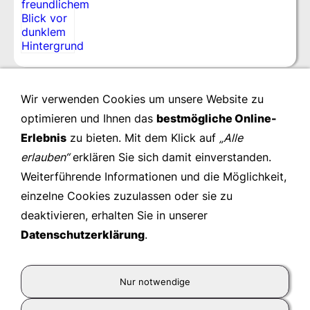
Wir verwenden Cookies um unsere Website zu
optimieren und Ihnen das
bestmögliche Online-
Erlebnis
zu bieten. Mit dem Klick auf
„Alle
erlauben“
erklären Sie sich damit einverstanden.
Weiterführende Informationen und die Möglichkeit,
einzelne Cookies zuzulassen oder sie zu
deaktivieren, erhalten Sie in unserer
Datenschutzerklärung
.
Kienast Leadership Consulting GmbH
- © 2026
Nur notwendige
Wir gestalten zukunftsfähige Organisationen und
unterstützen ihr Personal in Leistung, Entwicklung und