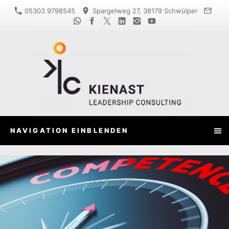
05303 9798545
Spargelweg 27, 38179 Schwülper
NAVIGATION EINBLENDEN